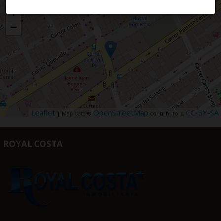
+
−
Leaflet
OpenStreetMap
CC-BY-SA
| Map data ©
contributors,
ROYAL COSTA