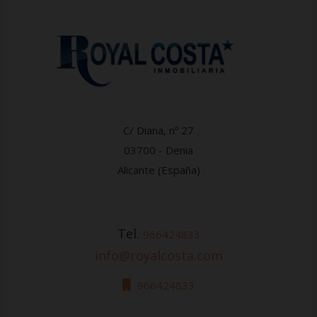
C/ Diana, nº 27
03700 - Denia
Alicante (España)
Tel.
966424833
info@royalcosta.com
966424833